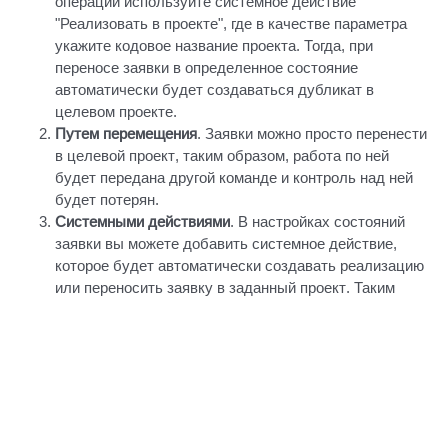
операции используйте системное действие
"Реализовать в проекте", где в качестве параметра
укажите кодовое название проекта. Тогда, при
переносе заявки в определенное состояние
автоматически будет создаваться дубликат в
целевом проекте.
Путем перемещения
. Заявки можно просто перенести
в целевой проект, таким образом, работа по ней
будет передана другой команде и контроль над ней
будет потерян.
Системными действиями
. В настройках состояний
заявки вы можете добавить системное действие,
которое будет автоматически создавать реализацию
или переносить заявку в заданный проект. Таким
образом, по нажатии одной кнопки "Разработка" вы
можете перенести заявку в проект по разработке для
ее реализации.
В целевом проекте настройте системное действие
"Переместить исходное пожелание в следующее
состояние" (или аналогичное ему), чтобы автоматически