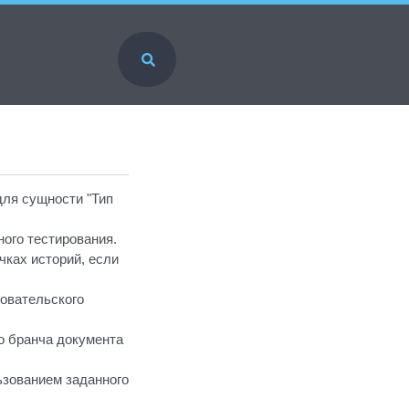
для сущности "Тип
ого тестирования.
чках историй, если
овательского
о бранча документа
ьзованием заданного