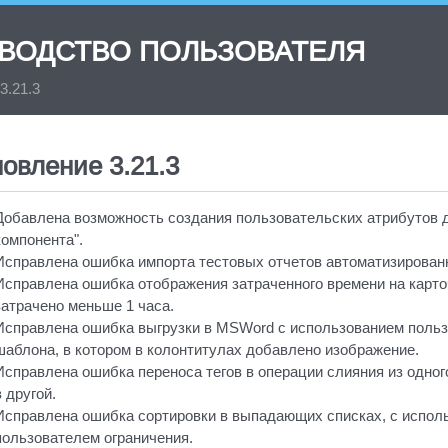
ОВОДСТВО ПОЛЬЗОВАТЕЛЯ
3.21.3
овление 3.21.3
Добавлена возможность создания пользовательских атрибутов 
компонента".
Исправлена ошибка импорта тестовых отчетов автоматизированн
Исправлена ошибка отображения затраченного времени на карто
затрачено меньше 1 часа.
Исправлена ошибка выгрузки в MSWord с использованием польз
шаблона, в котором в колонтитулах добавлено изображение.
Исправлена ошибка переноса тегов в операции слияния из одног
в другой.
Исправлена ошибка сортировки в выпадающих списках, с испол
пользователем ограничения.