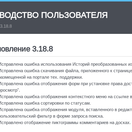
ОВОДСТВО ПОЛЬЗОВАТЕЛЯ
3.18.8
овление 3.18.8
Исправлена ошибка использования Историй преобразованных из
Исправлена ошибка скачивания файла, приложенного к странице
размещенной на портале тех. поддержки.
Исправлена ошибка отображения форм при установке права дос
просмотр".
Исправлена ошибка отображения контекстного меню на ссылке в
Исправлена ошибка сортировки по статусам.
Исправлена ошибка отображения модуля, вставленного в редак
пользовательский фильтр в форме запроса поиска.
Исправлено отображение пиктограммы комментариев на досках.