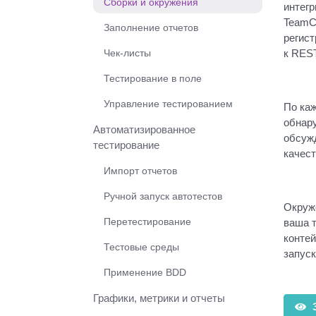
Сборки и окружения
интегр
TeamCi
Заполнение отчетов
регист
Чек-листы
к REST
Тестирование в поле
Управление тестированием
По каж
обнар
Автоматизированное
обсужд
тестирование
качест
Импорт отчетов
Ручной запуск автотестов
Окруж
Перетестирование
ваша т
контей
Тестовые среды
запуск
Применение BDD
Графики, метрики и отчеты
З