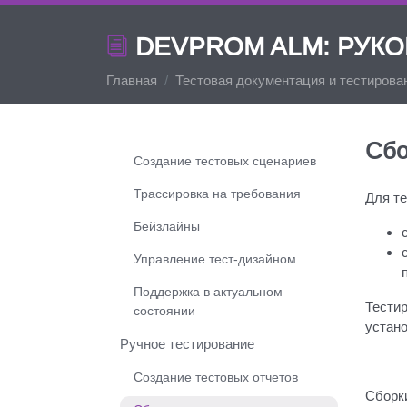
Основные понятия
DEVPROM ALM: РУК
Типовые схемы
Главная
Тестовая документация и тестирова
Тест-дизайн
Тест-планы
Сбо
Создание тестовых сценариев
Трассировка на требования
Для те
Бейзлайны
Управление тест-дизайном
Поддержка в актуальном
Тестир
состоянии
устан
Ручное тестирование
Создание тестовых отчетов
Сборк